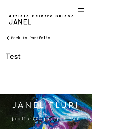
Artiste Peintre Suisse
JANEL
Back to Portfolio
Test
JANEL FLURI
janelfluri00@gmail.com
2800
DELEMONT