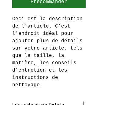
Précommander
Ceci est la description 
de l’article. C’est 
l’endroit idéal pour 
ajouter plus de détails 
sur votre article, tels 
que la taille, la 
matière, les conseils 
d’entretien et les 
instructions de 
nettoyage.
Informations sur l'article
C'est l'endroit idéal pour 
Politique de retour et de
ajouter des informations sur 
remboursement
votre article, telles que les 
tailles disponibles
, 
les 