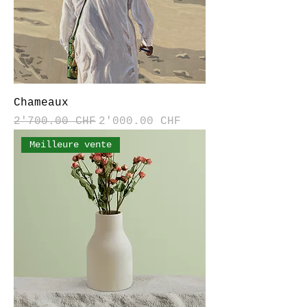
Chameaux
Prix original
Prix promotionnel
2'700.00 CHF
2'000.00 CHF
Meilleure vente